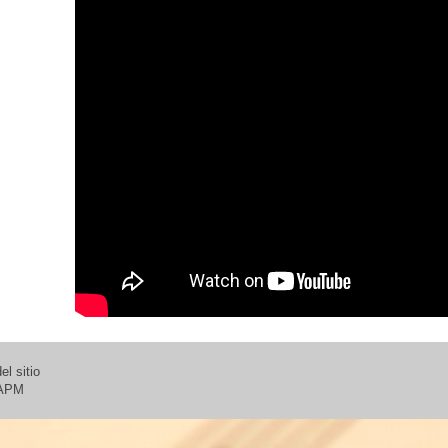
l sitio
 APM